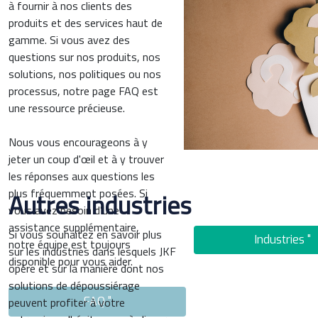
à fournir à nos clients des
produits et des services haut de
gamme. Si vous avez des
questions sur nos produits, nos
solutions, nos politiques ou nos
processus, notre page FAQ est
une ressource précieuse.
Nous vous encourageons à y
jeter un coup d'œil et à y trouver
les réponses aux questions les
plus fréquemment posées. Si
Autres industries
vous avez besoin d'une
assistance supplémentaire,
Si vous souhaitez en savoir plus
Industries "
notre équipe est toujours
sur les industries dans lesquels JKF
disponible pour vous aider.
opère et sur la manière dont nos
solutions de dépoussiérage
peuvent profiter à votre
FAQ "