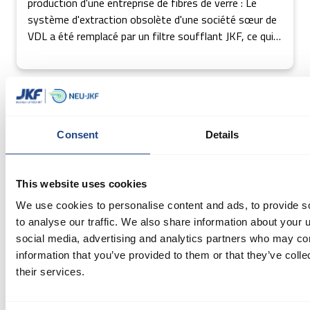
production d'une entreprise de fibres de verre : Le
système d'extraction obsolète d'une société sœur de
VDL a été remplacé par un filtre soufflant JKF, ce qui a
permis d'améliorer l'aspiration, de réduire le bruit et
d'utiliser l'énergie de manière efficace
Consent
Details
This website uses cookies
We use cookies to personalise content and ads, to provide s
to analyse our traffic. We also share information about your u
social media, advertising and analytics partners who may com
Cas pratique
Autres
information that you’ve provided to them or that they’ve coll
Une solution efficace de dépoussiérage résout le
their services.
problème de l'accumulation de poussière sur les
toits