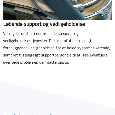
Løbende support og vedligeholdelse
Consent
Details
About
Vi tilbyder omfattende løbende support- og
vedligeholdelsestjenester. Dette omfatter planlagt
This website uses cookies
forebyggende vedligeholdelse for at holde systemet kørende,
We use cookies to personalise content and ads, to
samt let tilgængeligt supportpersonale til at løse eventuelle
provide social media features and to analyse our traffic.
uventede problemer, der måtte opstå.
We also share information about your use of our site with
our social media, advertising and analytics partners who
may combine it with other information that you’ve
provided to them or that they’ve collected from your use
of their services.
Consent
Necessary
Selection