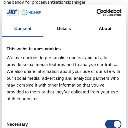
dine behov for procesventilationsløsninger
Solution Sales er en service, der er designet til at forenkle og
optimere procesventilation til dit anlæg. Vi fungerer som
dit
eneste kontaktpunkt,
hvilket giver en samarbejdsorienteret
og strømlinet tilgang.
Vores team af erfarne ingeniører, projektledere og teknikere vil
arbejde tæt sammen med dig gennem hele processen, fra den
første vurdering til den endelige idriftsættelse.