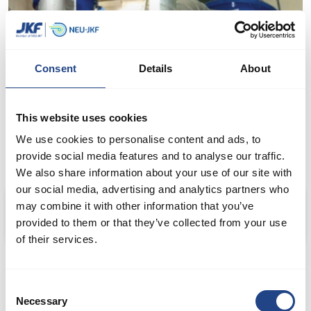
Consent
Details
About
This website uses cookies
We use cookies to personalise content and ads, to
provide social media features and to analyse our traffic.
We also share information about your use of our site with
our social media, advertising and analytics partners who
Producent wyrobów cukierniczych i piekarniczych
may combine it with other information that you’ve
provided to them or that they’ve collected from your use
of their services.
Consent
OBRÓBKA METALU
Necessary
Selection